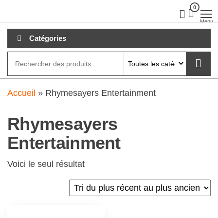
Aller
0
clubdial.fr
Tout est
clair sur
au
Menu
clubdial.fr
!
contenu
Catégories
Accueil
»
Rhymesayers Entertainment
Rhymesayers
Entertainment
Voici le seul résultat