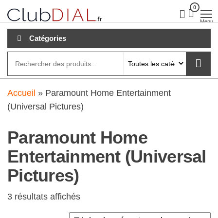
Aller
0
clubdial.fr
Tout est
clair sur
au
Menu
clubdial.fr
!
contenu
Catégories
Accueil
»
Paramount Home Entertainment
(Universal Pictures)
Paramount Home
Entertainment (Universal
Pictures)
3 résultats affichés