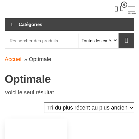
Aller
0
clubdial.fr
Tout est
clair sur
au
Menu
clubdial.fr
!
contenu
Catégories
Accueil
»
Optimale
Optimale
Voici le seul résultat