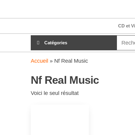
Aller
clubdial.fr
Tout est
au
clair sur
clubdial.fr
contenu
CD et V
!
Catégories
Accueil
»
Nf Real Music
Nf Real Music
Voici le seul résultat