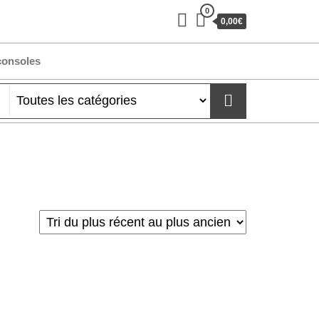
0
0,00€
consoles