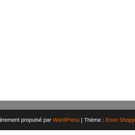
ièrement propulsé par
WordPress
|
Thème :
Envo Shopp