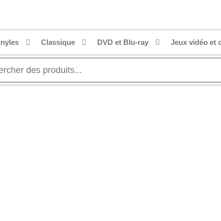
inyles
Classique
DVD et Blu-ray
Jeux vidéo et 