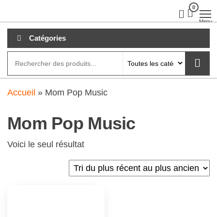
Aller
0
clubdial.fr
Tout est
clair sur
au
Menu
clubdial.fr
!
contenu
Catégories
Accueil
»
Mom Pop Music
Mom Pop Music
Voici le seul résultat