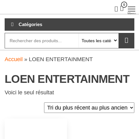
Aller
0
clubdial.fr
Tout est
clair sur
au
Menu
clubdial.fr
!
contenu
Catégories
Accueil
»
LOEN ENTERTAINMENT
LOEN ENTERTAINMENT
Voici le seul résultat