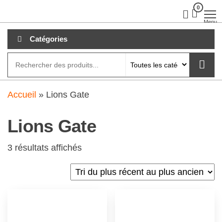
Aller
0
clubdial.fr
Tout est
clair sur
au
Menu
clubdial.fr
!
contenu
Catégories
Accueil
»
Lions Gate
Lions Gate
3 résultats affichés