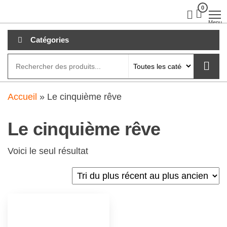
Aller
0
clubdial.fr
Tout est
clair sur
au
Menu
clubdial.fr
!
contenu
Catégories
Accueil
»
Le cinquième rêve
Le cinquième rêve
Voici le seul résultat