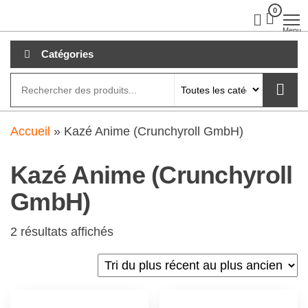
Aller
0
clubdial.fr
Tout est
clair sur
au
Menu
clubdial.fr
!
contenu
Catégories
Accueil
»
Kazé Anime (Crunchyroll GmbH)
Kazé Anime (Crunchyroll
GmbH)
2 résultats affichés