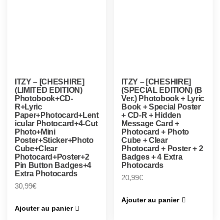
ITZY – [CHESHIRE]
ITZY – [CHESHIRE]
(LIMITED EDITION)
(SPECIAL EDITION) (B
Photobook+CD-
Ver.) Photobook + Lyric
R+Lyric
Book + Special Poster
Paper+Photocard+Lent
+ CD-R + Hidden
icular Photocard+4-Cut
Message Card +
Photo+Mini
Photocard + Photo
Poster+Sticker+Photo
Cube + Clear
Cube+Clear
Photocard + Poster + 2
Photocard+Poster+2
Badges + 4 Extra
Pin Button Badges+4
Photocards
Extra Photocards
20,99
€
30,99
€
Ajouter au panier
Ajouter au panier