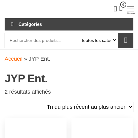
Aller
0
clubdial.fr
Tout est
clair sur
au
Menu
clubdial.fr
!
contenu
Catégories
Accueil
»
JYP Ent.
JYP Ent.
2 résultats affichés