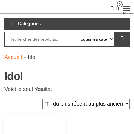
Aller
0
clubdial.fr
Tout est
clair sur
au
Menu
clubdial.fr
!
contenu
Catégories
Accueil
»
Idol
Idol
Voici le seul résultat