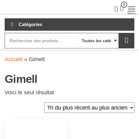
Aller
0
clubdial.fr
Tout est
clair sur
au
Menu
clubdial.fr
!
contenu
Catégories
Accueil
»
Gimell
Gimell
Voici le seul résultat