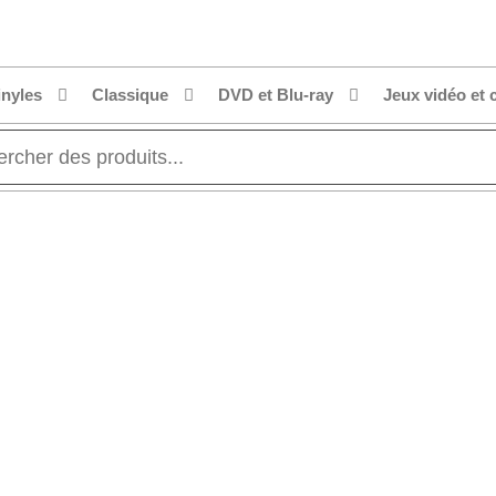
inyles
Classique
DVD et Blu-ray
Jeux vidéo et 