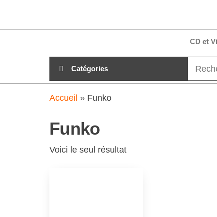
Aller
clubdial.fr
Tout est
au
clair sur
clubdial.fr
contenu
CD et V
!
Catégories
Accueil
»
Funko
Funko
Voici le seul résultat