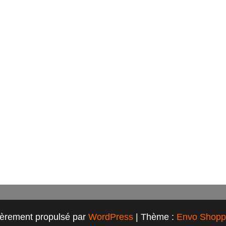
ièrement propulsé par
WordPress
|
Thème :
Envo Shopp