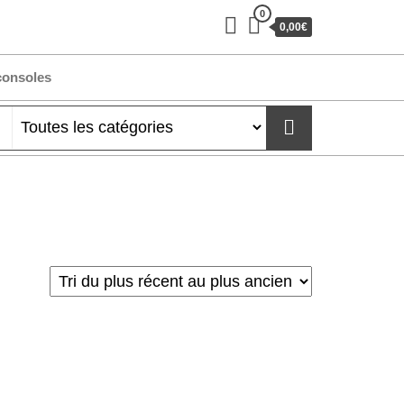
0
0,00€
consoles