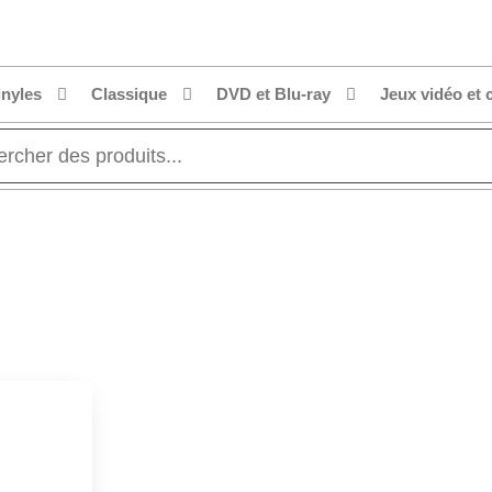
inyles
Classique
DVD et Blu-ray
Jeux vidéo et 