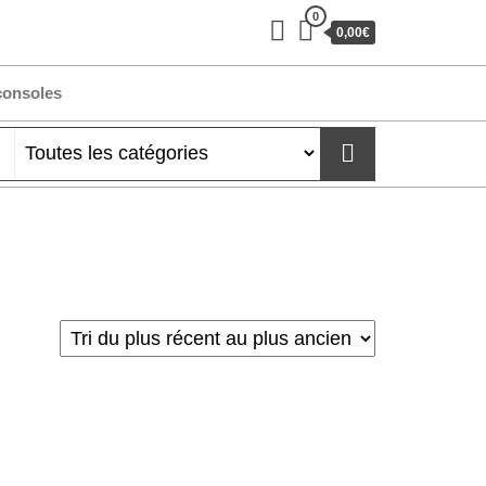
0
0,00€
consoles