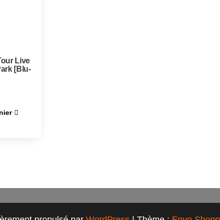
our Live
ark [Blu-
nier
ièrement propulsé par
WordPress
|
Thème :
Envo Shopp