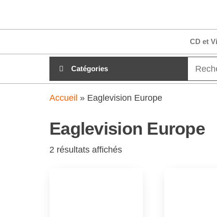
Aller
clubdial.fr
Tout est
au
clair sur
clubdial.fr
contenu
CD et V
!
Catégories
Accueil
»
Eaglevision Europe
Eaglevision Europe
2 résultats affichés