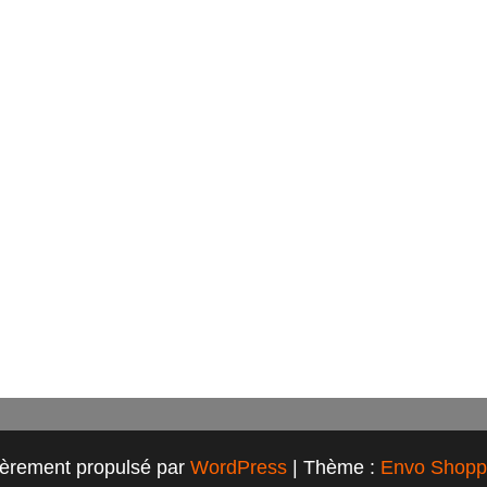
ièrement propulsé par
WordPress
|
Thème :
Envo Shopp