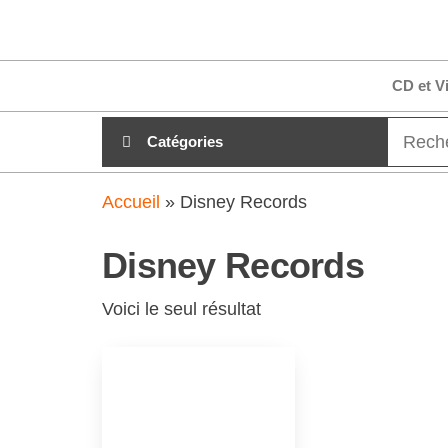
Aller
clubdial.fr
Tout est
au
clair sur
clubdial.fr
contenu
CD et V
!
Catégories
Accueil
»
Disney Records
Disney Records
Voici le seul résultat