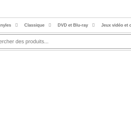
inyles
Classique
DVD et Blu-ray
Jeux vidéo et 