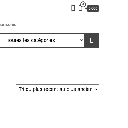
0
0,00€
consoles