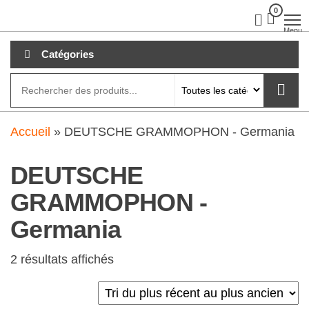
Aller
0
clubdial.fr
Tout est
clair sur
au
Menu
clubdial.fr
!
contenu
Catégories
Accueil
»
DEUTSCHE GRAMMOPHON - Germania
DEUTSCHE
GRAMMOPHON -
Germania
2 résultats affichés