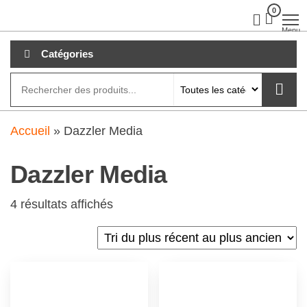
Aller
0
clubdial.fr
Tout est
clair sur
au
Menu
clubdial.fr
!
contenu
Catégories
Accueil
»
Dazzler Media
Dazzler Media
4 résultats affichés