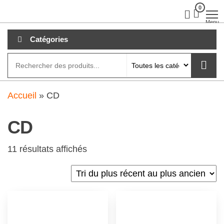
Aller
0
clubdial.fr
Tout est
clair sur
au
Menu
clubdial.fr
!
contenu
Catégories
Accueil
»
CD
CD
11 résultats affichés