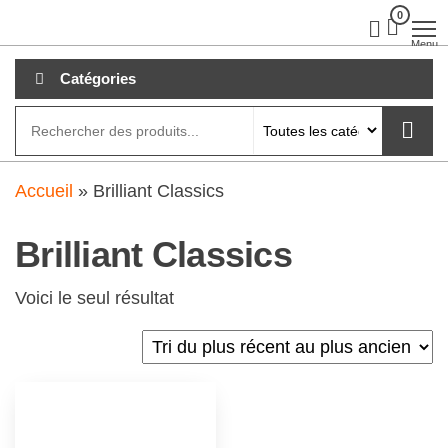
Aller
0
clubdial.fr
Tout est
clair sur
au
Menu
clubdial.fr
!
contenu
Catégories
Accueil
»
Brilliant Classics
Brilliant Classics
Voici le seul résultat