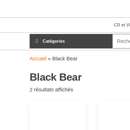
Aller
clubdial.fr
Tout est
au
clair sur
clubdial.fr
contenu
CD et V
!
Catégories
Accueil
»
Black Bear
Black Bear
2 résultats affichés