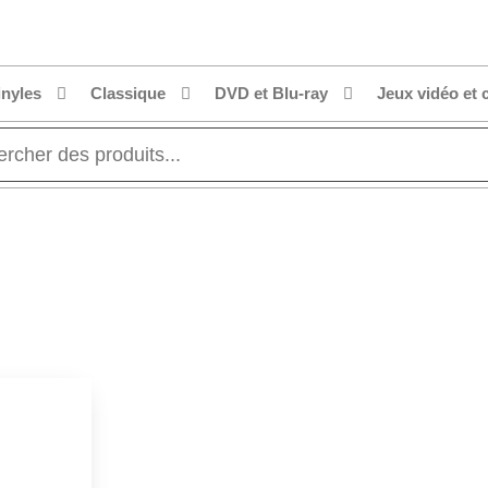
inyles
Classique
DVD et Blu-ray
Jeux vidéo et 