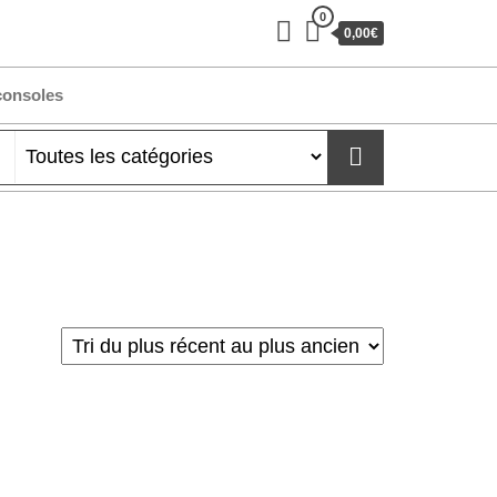
0
0,00€
consoles