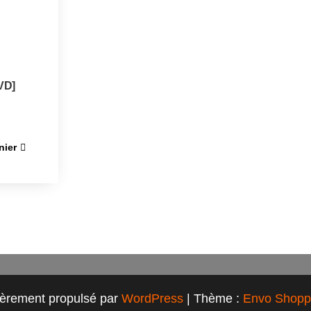
VD]
nier
ièrement propulsé par
WordPress
|
Thème :
Envo Shopp