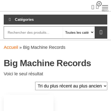
Aller
0
clubdial.fr
Tout est
clair sur
au
Menu
clubdial.fr
!
contenu
Catégories
Accueil
»
Big Machine Records
Big Machine Records
Voici le seul résultat