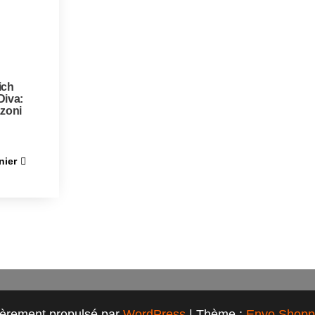
ich
Diva:
zzoni
nier
ièrement propulsé par
WordPress
|
Thème :
Envo Shopp