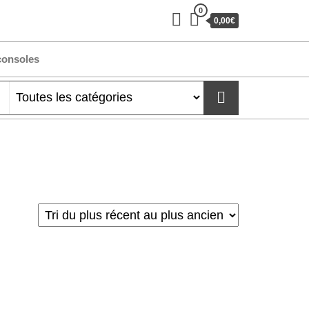
0
0,00€
consoles