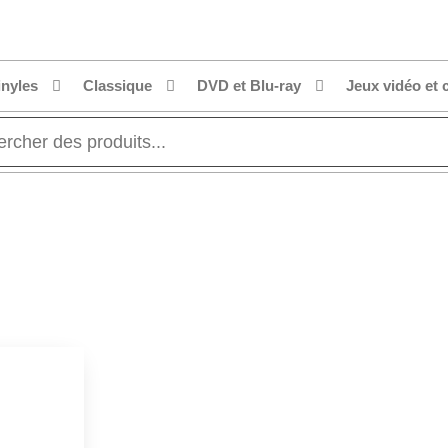
inyles
Classique
DVD et Blu-ray
Jeux vidéo et 