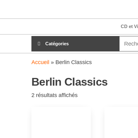
Aller
clubdial.fr
Tout est
au
clair sur
clubdial.fr
contenu
CD et V
!
Catégories
Accueil
»
Berlin Classics
Berlin Classics
2 résultats affichés