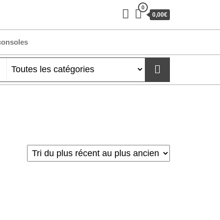
0
0,00€
consoles