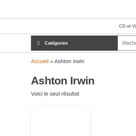
Aller
clubdial.fr
Tout est
au
clair sur
clubdial.fr
contenu
CD et V
!
Catégories
Accueil
»
Ashton Irwin
Ashton Irwin
Voici le seul résultat