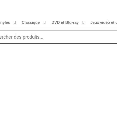
inyles
Classique
DVD et Blu-ray
Jeux vidéo et 