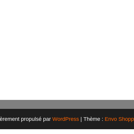
ièrement propulsé par
WordPress
|
Thème :
Envo Shopp