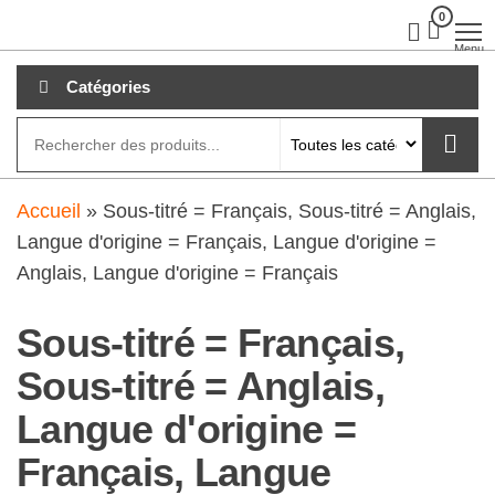
Aller
0
clubdial.fr
Tout est
clair sur
au
Menu
clubdial.fr
!
contenu
Catégories
Accueil
»
Sous-titré = Français, Sous-titré = Anglais,
Langue d'origine = Français, Langue d'origine =
Anglais, Langue d'origine = Français
Sous-titré = Français,
Sous-titré = Anglais,
Langue d'origine =
Français, Langue