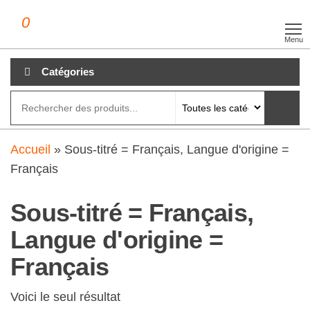
Aller
0
clubdial.fr
Tout est
au
clair sur
Menu
clubdial.fr
contenu
!
Catégories
Accueil
»
Sous-titré = Français, Langue d'origine =
Français
Sous-titré = Français,
Langue d'origine =
Français
Voici le seul résultat