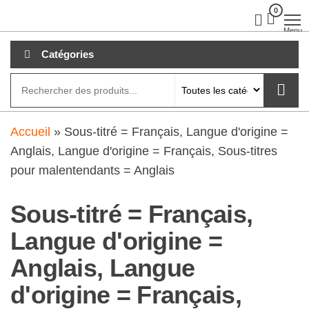
Aller
0
clubdial.fr
Tout est
clair sur
au
Menu
clubdial.fr
!
contenu
Catégories
Accueil
»
Sous-titré = Français, Langue d'origine =
Anglais, Langue d'origine = Français, Sous-titres
pour malentendants = Anglais
Sous-titré = Français,
Langue d'origine =
Anglais, Langue
d'origine = Français,