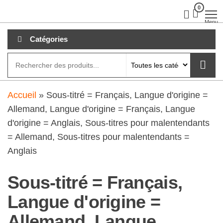
Aller
0
clubdial.fr
Tout est
clair sur
au
Menu
clubdial.fr
!
contenu
Catégories
Accueil
»
Sous-titré = Français, Langue d'origine =
Allemand, Langue d'origine = Français, Langue
d'origine = Anglais, Sous-titres pour malentendants
= Allemand, Sous-titres pour malentendants =
Anglais
Sous-titré = Français,
Langue d'origine =
Allemand, Langue