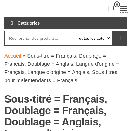
Aller
0
clubdial.fr
Tout est
clair sur
au
Menu
clubdial.fr
!
contenu
Catégories
Accueil
»
Sous-titré = Français, Doublage =
Français, Doublage = Anglais, Langue d'origine =
Français, Langue d'origine = Anglais, Sous-titres
pour malentendants = Français
Sous-titré = Français,
Doublage = Français,
Doublage = Anglais,