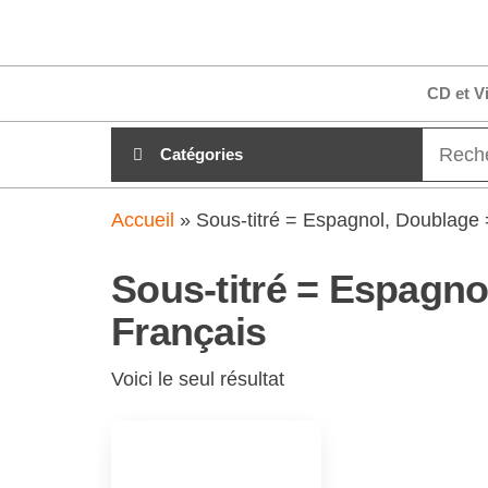
Aller
clubdial.fr
Tout est
au
clair sur
clubdial.fr
contenu
CD et V
!
Catégories
Accueil
»
Sous-titré = Espagnol, Doublage 
Sous-titré = Espagno
Français
Voici le seul résultat