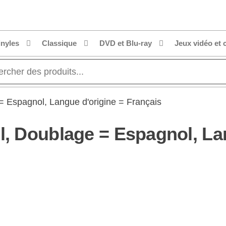
inyles
Classique
DVD et Blu-ray
Jeux vidéo et 
= Espagnol, Langue d'origine = Français
l, Doublage = Espagnol, La