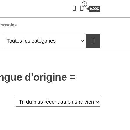
0
0,00€
consoles
ngue d'origine =