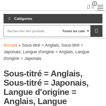
Aller
0
clubdial.fr
Tout est
clair sur
au
Menu
clubdial.fr
!
contenu
Catégories
Accueil
»
Sous-titré = Anglais, Sous-titré =
Japonais, Langue d'origine = Anglais, Langue
d'origine = Japonais
Sous-titré = Anglais,
Sous-titré = Japonais,
Langue d'origine =
Anglais, Langue