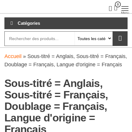
Aller
0
clubdial.fr
Tout est
clair sur
au
Menu
clubdial.fr
!
contenu
Catégories
Accueil
»
Sous-titré = Anglais, Sous-titré = Français,
Doublage = Français, Langue d'origine = Français
Sous-titré = Anglais,
Sous-titré = Français,
Doublage = Français,
Langue d'origine =
Français