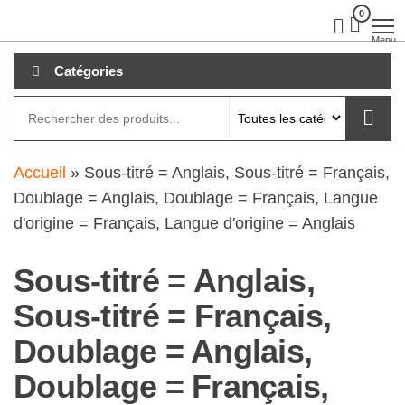
Aller
0
clubdial.fr
Tout est
clair sur
au
Menu
clubdial.fr
!
contenu
Catégories
Accueil
»
Sous-titré = Anglais, Sous-titré = Français,
Doublage = Anglais, Doublage = Français, Langue
d'origine = Français, Langue d'origine = Anglais
Sous-titré = Anglais,
Sous-titré = Français,
Doublage = Anglais,
Doublage = Français,