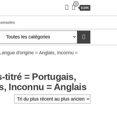
0
0,00€
consoles
 Langue d'origine = Anglais, Inconnu =
-titré = Portugais,
is, Inconnu = Anglais