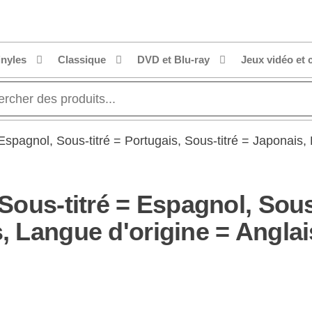
inyles
Classique
DVD et Blu-ray
Jeux vidéo et 
 Espagnol, Sous-titré = Portugais, Sous-titré = Japonais,
 Sous-titré = Espagnol, Sous
s, Langue d'origine = Angla