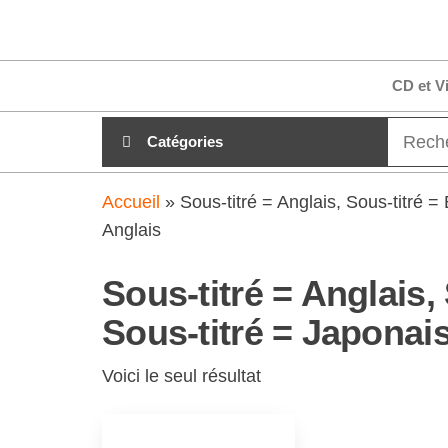
Aller
clubdial.fr
Tout est
au
clair sur
clubdial.fr
contenu
CD et V
!
Catégories
Accueil
»
Sous-titré = Anglais, Sous-titré =
Anglais
Sous-titré = Anglais,
Sous-titré = Japonai
Voici le seul résultat