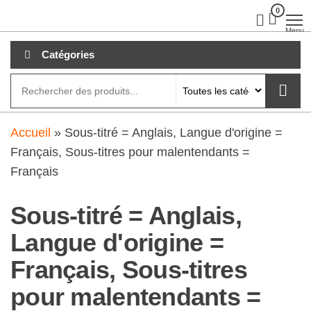
Aller
0
clubdial.fr
Tout est
clair sur
au
Menu
clubdial.fr
!
contenu
Catégories
Accueil
»
Sous-titré = Anglais, Langue d'origine =
Français, Sous-titres pour malentendants =
Français
Sous-titré = Anglais,
Langue d'origine =
Français, Sous-titres
pour malentendants =