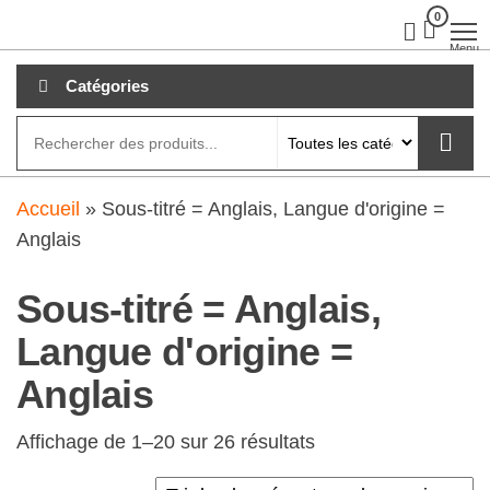
Aller
0
clubdial.fr
Tout est
clair sur
au
Menu
clubdial.fr
!
contenu
Catégories
Accueil
»
Sous-titré = Anglais, Langue d'origine =
Anglais
Sous-titré = Anglais,
Langue d'origine =
Anglais
Affichage de 1–20 sur 26 résultats