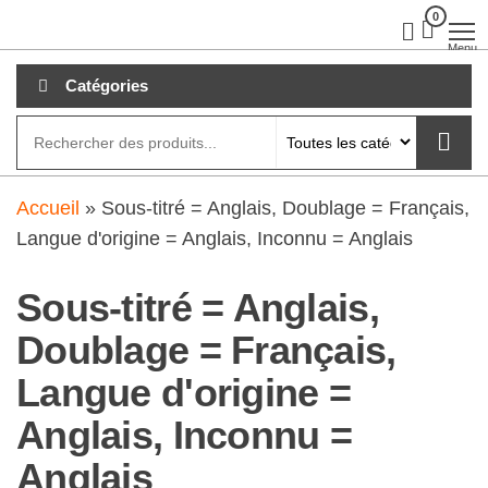
Aller
0
clubdial.fr
Tout est
clair sur
au
Menu
clubdial.fr
!
contenu
Catégories
Accueil
»
Sous-titré = Anglais, Doublage = Français,
Langue d'origine = Anglais, Inconnu = Anglais
Sous-titré = Anglais,
Doublage = Français,
Langue d'origine =
Anglais, Inconnu =
Anglais