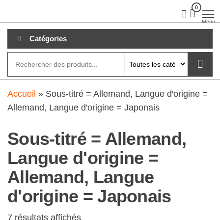
Aller
0
clubdial.fr
Tout est
clair sur
au
Menu
clubdial.fr
!
contenu
Catégories
Accueil
»
Sous-titré = Allemand, Langue d'origine =
Allemand, Langue d'origine = Japonais
Sous-titré = Allemand,
Langue d'origine =
Allemand, Langue
d'origine = Japonais
7 résultats affichés