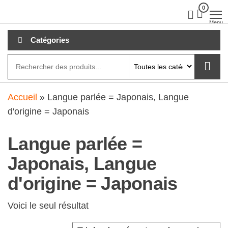
Aller
0
clubdial.fr
Tout est
clair sur
au
Menu
clubdial.fr
!
contenu
Catégories
Accueil
»
Langue parlée = Japonais, Langue
d'origine = Japonais
Langue parlée =
Japonais, Langue
d'origine = Japonais
Voici le seul résultat