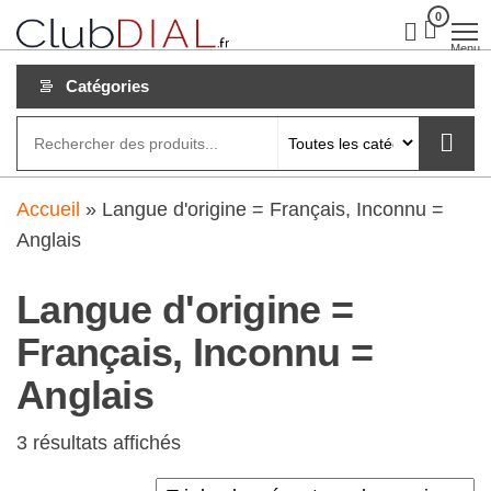
Aller
0
clubdial.fr
Tout est
clair sur
au
Menu
clubdial.fr
!
contenu
Catégories
Accueil
»
Langue d'origine = Français, Inconnu =
Anglais
Langue d'origine =
Français, Inconnu =
Anglais
3 résultats affichés