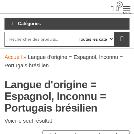
Aller
0
clubdial.fr
Tout est
clair sur
au
Menu
clubdial.fr
!
contenu
Catégories
Accueil
»
Langue d'origine = Espagnol, Inconnu =
Portugais brésilien
Langue d'origine =
Espagnol, Inconnu =
Portugais brésilien
Voici le seul résultat