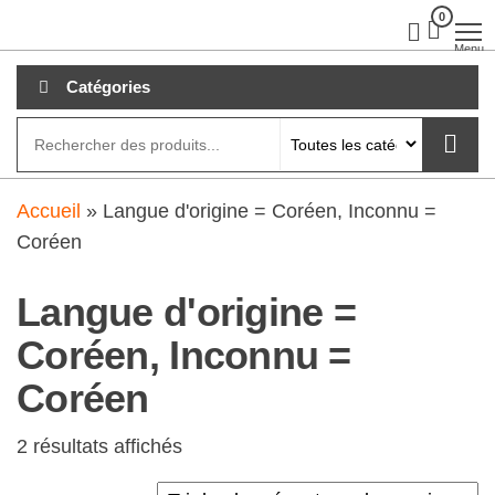
Aller
0
clubdial.fr
Tout est
clair sur
au
Menu
clubdial.fr
!
contenu
Catégories
Accueil
»
Langue d'origine = Coréen, Inconnu =
Coréen
Langue d'origine =
Coréen, Inconnu =
Coréen
2 résultats affichés