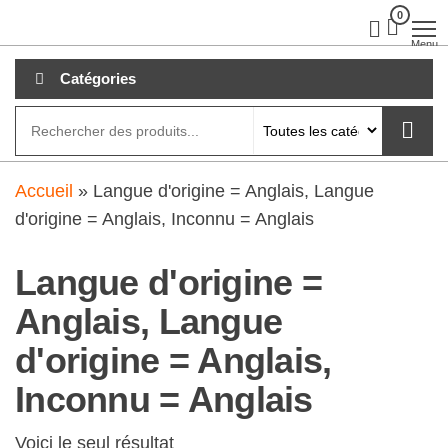
Aller
0
clubdial.fr
Tout est
clair sur
au
Menu
clubdial.fr
!
contenu
Catégories
Accueil
»
Langue d'origine = Anglais, Langue
d'origine = Anglais, Inconnu = Anglais
Langue d'origine =
Anglais, Langue
d'origine = Anglais,
Inconnu = Anglais
Voici le seul résultat