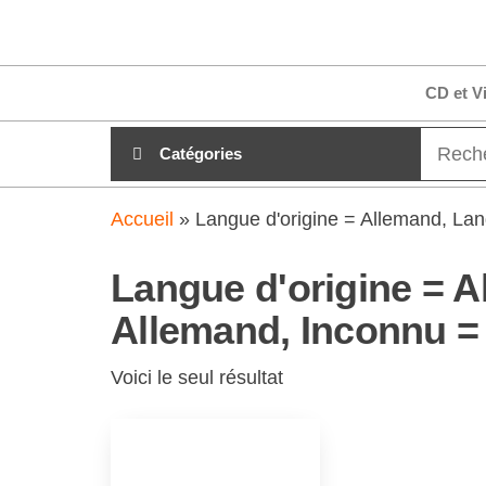
Aller
clubdial.fr
Tout est
au
clair sur
clubdial.fr
contenu
CD et V
!
Catégories
Accueil
»
Langue d'origine = Allemand, Lan
Langue d'origine = A
Allemand, Inconnu =
Voici le seul résultat