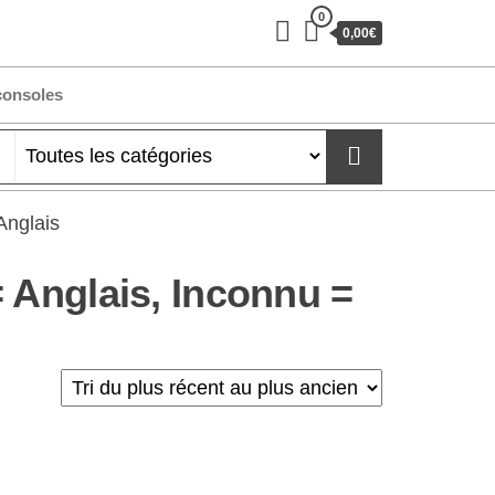
0
0,00€
consoles
Anglais
 Anglais, Inconnu =