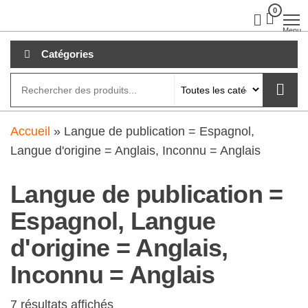
Aller
0
clubdial.fr
Tout est
clair sur
au
Menu
clubdial.fr
!
contenu
Catégories
Accueil
»
Langue de publication = Espagnol,
Langue d'origine = Anglais, Inconnu = Anglais
Langue de publication =
Espagnol, Langue
d'origine = Anglais,
Inconnu = Anglais
7 résultats affichés