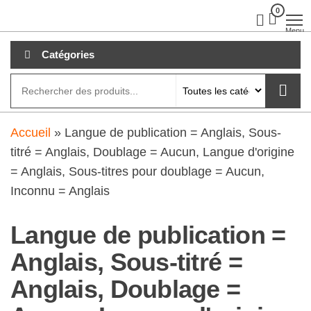
Aller
0
clubdial.fr
Tout est
clair sur
au
Menu
clubdial.fr
!
contenu
Catégories
Accueil
»
Langue de publication = Anglais, Sous-
titré = Anglais, Doublage = Aucun, Langue d'origine
= Anglais, Sous-titres pour doublage = Aucun,
Inconnu = Anglais
Langue de publication =
Anglais, Sous-titré =
Anglais, Doublage =