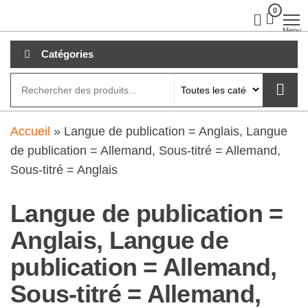
Aller
0
clubdial.fr
Tout est
clair sur
au
Menu
clubdial.fr
!
contenu
Catégories
Accueil
»
Langue de publication = Anglais, Langue
de publication = Allemand, Sous-titré = Allemand,
Sous-titré = Anglais
Langue de publication =
Anglais, Langue de
publication = Allemand,
Sous-titré = Allemand,