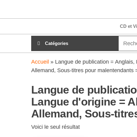
Aller
clubdial.fr
Tout est
au
clair sur
clubdial.fr
contenu
CD et V
!
Catégories
Accueil
»
Langue de publication = Anglais,
Allemand, Sous-titres pour malentendants 
Langue de publicatio
Langue d'origine = A
Allemand, Sous-titre
Voici le seul résultat