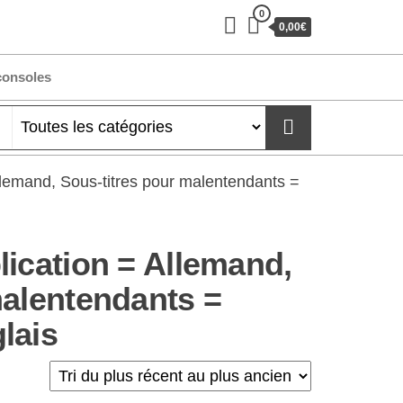
0
0,00€
consoles
llemand, Sous-titres pour malentendants =
lication = Allemand,
malentendants =
lais