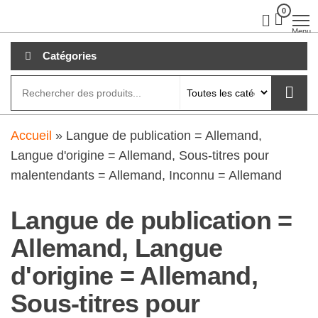
Aller
0
clubdial.fr
Tout est
clair sur
au
Menu
clubdial.fr
!
contenu
Catégories
Accueil
»
Langue de publication = Allemand,
Langue d'origine = Allemand, Sous-titres pour
malentendants = Allemand, Inconnu = Allemand
Langue de publication =
Allemand, Langue
d'origine = Allemand,
Sous-titres pour