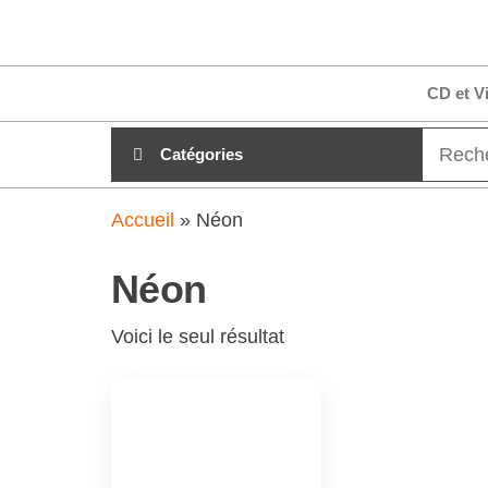
Aller
clubdial.fr
Tout est
au
clair sur
clubdial.fr
contenu
CD et V
!
Catégories
Accueil
»
Néon
Néon
Voici le seul résultat