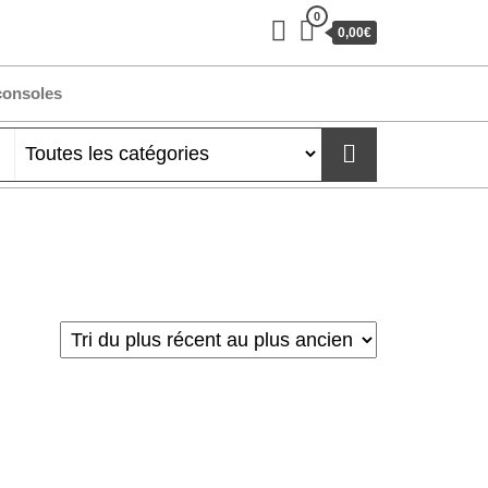
0
0,00€
consoles