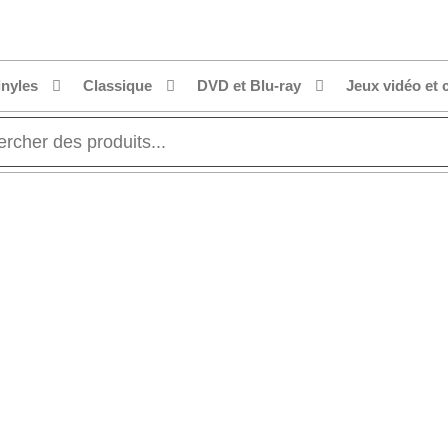
inyles
Classique
DVD et Blu-ray
Jeux vidéo et 