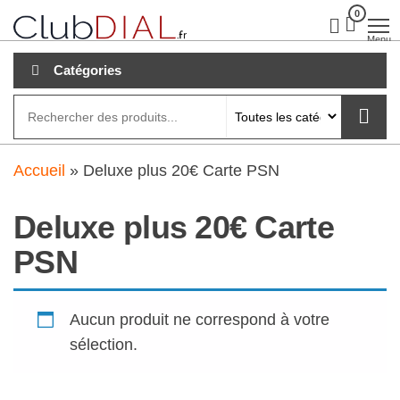
Aller
0
clubdial.fr
Tout est
clair sur
au
Menu
clubdial.fr
!
contenu
Catégories
Accueil
»
Deluxe plus 20€ Carte PSN
Deluxe plus 20€ Carte
PSN
Aucun produit ne correspond à votre
sélection.